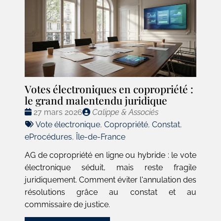
Votes électroniques en copropriété :
le grand malentendu juridique
Date
Publié
27 mars 2026
Calippe & Associés
:
Tags
par
Vote électronique
,
Copropriété
,
Constat
,
:
eProcédures
,
Île-de-France
AG de copropriété en ligne ou hybride : le vote
électronique séduit, mais reste fragile
juridiquement. Comment éviter l'annulation des
résolutions grâce au constat et au
commissaire de justice.