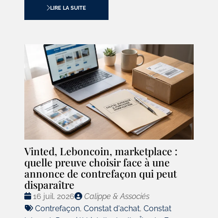
LIRE LA SUITE
Vinted, Leboncoin, marketplace :
quelle preuve choisir face à une
annonce de contrefaçon qui peut
disparaître
Date
Publié
16 juil. 2026
Calippe & Associés
:
Tags
par
Contrefaçon
,
Constat d'achat
,
Constat