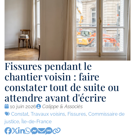
Fissures pendant le
chantier voisin : faire
constater tout de suite ou
attendre avant d'écrire
Date
Publié
10 juin 2026
Calippe & Associés
:
Tags
par
Constat
,
Travaux voisins
,
Fissures
,
Commissaire de
:
justice
,
Île-de-France