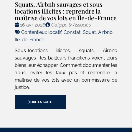
Squats, Airbnb sauvages et sous-
locations illicites : reprendre la
maîtrise de vos lots en Île-de-France
Date
Publié
16 avr. 2026
Calippe & Associés
:
Tags
par
Contentieux locatif
,
Constat
,
Squat
,
Airbnb
,
:
Île-de-France
Sous-locations illicites, squats, Airbnb
sauvages : les bailleurs franciliens voient leurs
biens leur échapper. Comment documenter les
abus, éviter les faux pas et reprendre la
maîtrise de vos lots avec un commissaire de
justice.
LIRE LA SUITE