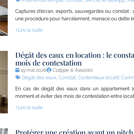
Preuve numérique
,
Constat
,
SMS et WhatsApp
,
Ma
:
Captures d'écran, exports, sauvegardes ou constat :
une procédure pour harcèlement, menace ou dette i
Lire la suite
Dégât des eaux en location : le consta
mois de contestation
Date
Publié
19 mai 2026
Calippe & Associés
:
Tags
par
Dégât des eaux
,
Constat
,
Contentieux locatif
,
Commi
:
En cas de dégât des eaux dans un appartement lo
moment et éviter des mois de contestation entre locatair
Lire la suite
Protéger une création avant un pitch 