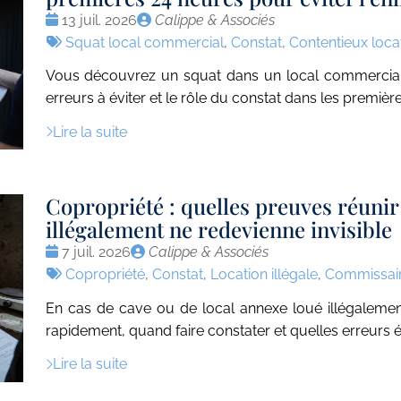
Date
Publié
13 juil. 2026
Calippe & Associés
:
Tags
par
Squat local commercial
,
Constat
,
Contentieux locat
:
Vous découvrez un squat dans un local commercial f
erreurs à éviter et le rôle du constat dans les premièr
Lire la suite
Copropriété : quelles preuves réunir
illégalement ne redevienne invisible
Date
Publié
7 juil. 2026
Calippe & Associés
:
Tags
par
Copropriété
,
Constat
,
Location illégale
,
Commissair
:
En cas de cave ou de local annexe loué illégalement
rapidement, quand faire constater et quelles erreurs év
Lire la suite