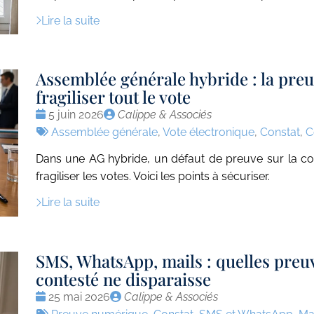
Lire la suite
Assemblée générale hybride : la preu
fragiliser tout le vote
Date
Publié
5 juin 2026
Calippe & Associés
:
Tags
par
Assemblée générale
,
Vote électronique
,
Constat
,
C
:
Dans une AG hybride, un défaut de preuve sur la con
fragiliser les votes. Voici les points à sécuriser.
Lire la suite
SMS, WhatsApp, mails : quelles preu
contesté ne disparaisse
Date
Publié
25 mai 2026
Calippe & Associés
:
Tags
par