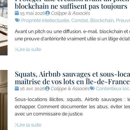
blockchain ne suffisent pas toujours
Date
Publié
15 mai 2026
Calippe & Associés
:
Tags
par
Propriété intellectuelle
,
Constat
,
Blockchain
,
Preuv
:
Avant un pitch ou une diffusion, e-mail, blockchain et
une preuve d'antériorité vraiment utile si un litige éclat
Lire la suite
Squats, Airbnb sauvages et sous-locati
maîtrise de vos lots en Île-de-France
Date
Publié
Tags
16 avr. 2026
Calippe & Associés
Contentieux loca
:
par
:
Sous-locations illicites, squats, Airbnb sauvages : l
échapper. Comment documenter les abus, éviter les 
avec un commissaire de justice.
Lire la suite