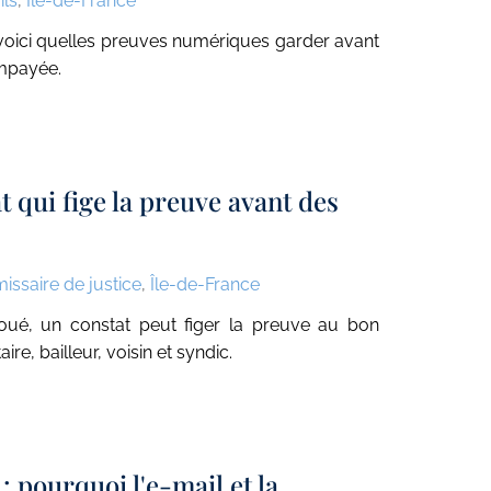
ils
,
Île-de-France
 voici quelles preuves numériques garder avant
mpayée.
t qui fige la preuve avant des
ssaire de justice
,
Île-de-France
ué, un constat peut figer la preuve au bon
e, bailleur, voisin et syndic.
: pourquoi l'e-mail et la