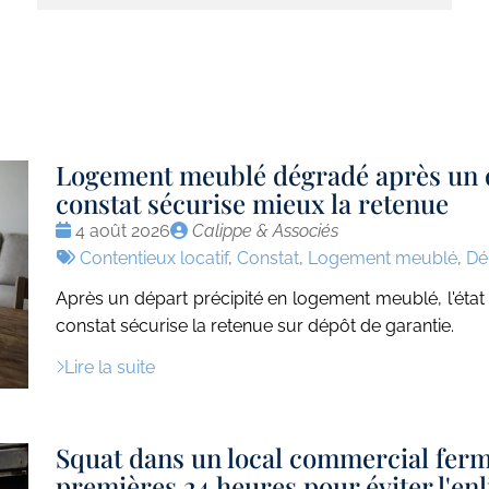
Logement meublé dégradé après un d
constat sécurise mieux la retenue
Date
Publié
4 août 2026
Calippe & Associés
:
Tags
par
Contentieux locatif
,
Constat
,
Logement meublé
,
Dé
:
Après un départ précipité en logement meublé, l'état 
constat sécurise la retenue sur dépôt de garantie.
Lire la suite
Squat dans un local commercial fermé
premières 24 heures pour éviter l'en