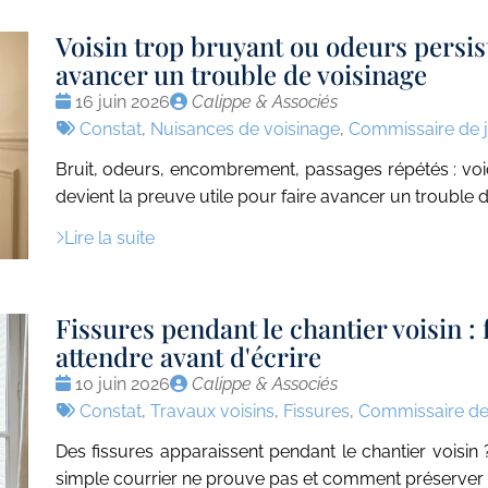
Voisin trop bruyant ou odeurs persist
avancer un trouble de voisinage
Date
Publié
16 juin 2026
Calippe & Associés
:
Tags
par
Constat
,
Nuisances de voisinage
,
Commissaire de j
:
Bruit, odeurs, encombrement, passages répétés : voi
devient la preuve utile pour faire avancer un trouble 
Lire la suite
Fissures pendant le chantier voisin : 
attendre avant d'écrire
Date
Publié
10 juin 2026
Calippe & Associés
:
Tags
par
Constat
,
Travaux voisins
,
Fissures
,
Commissaire de 
:
Des fissures apparaissent pendant le chantier voisin 
simple courrier ne prouve pas et comment préserver u