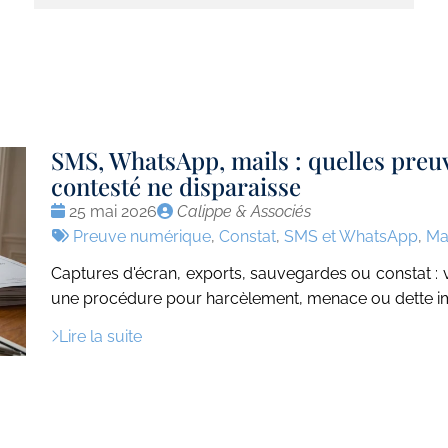
SMS, WhatsApp, mails : quelles preu
contesté ne disparaisse
Date
Publié
25 mai 2026
Calippe & Associés
:
Tags
par
Preuve numérique
,
Constat
,
SMS et WhatsApp
,
Ma
:
Captures d'écran, exports, sauvegardes ou constat :
une procédure pour harcèlement, menace ou dette i
Lire la suite