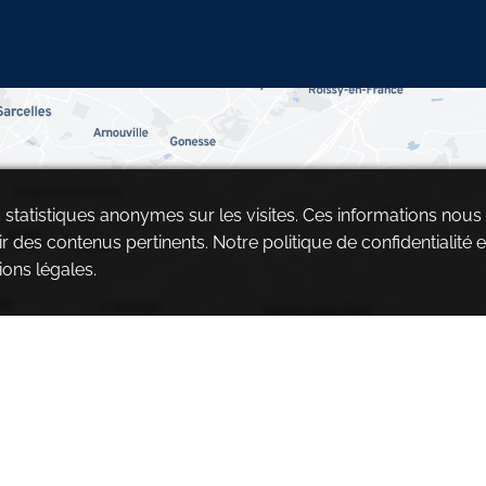
es statistiques anonymes sur les visites. Ces informations nous
ir des contenus pertinents. Notre politique de confidentialité e
ons légales.