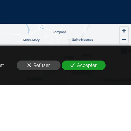
Refuser
Accepter
st