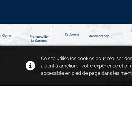
Ce site utilise les cookies pour réaliser d
aident à améliorer votre expérience et offr
accessible en pied de page dans les menti