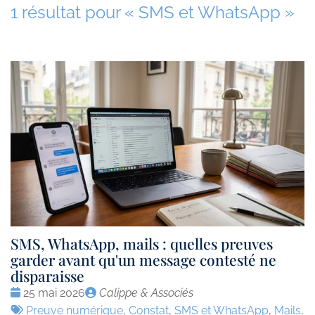
1 résultat pour «
SMS et WhatsApp
»
SMS, WhatsApp, mails : quelles preuves
garder avant qu'un message contesté ne
disparaisse
Date
Publié
25 mai 2026
Calippe & Associés
:
Tags
par
Preuve numérique
,
Constat
,
SMS et WhatsApp
,
Mails
,