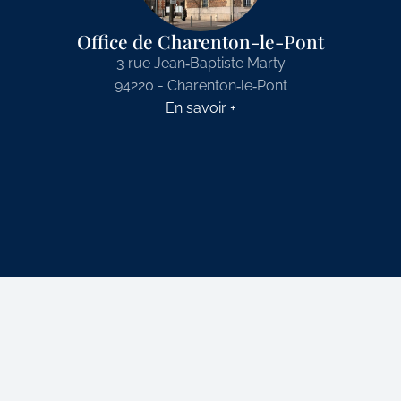
Office de Charenton-le-Pont
3 rue Jean‑Baptiste Marty
94220 - Charenton‑le‑Pont
En savoir +