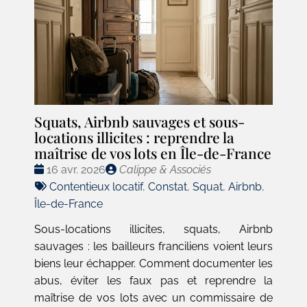
Squats, Airbnb sauvages et sous-
locations illicites : reprendre la
maîtrise de vos lots en Île-de-France
Date
Publié
16 avr. 2026
Calippe & Associés
:
Tags
par
Contentieux locatif
,
Constat
,
Squat
,
Airbnb
,
:
Île-de-France
Sous-locations illicites, squats, Airbnb
sauvages : les bailleurs franciliens voient leurs
biens leur échapper. Comment documenter les
abus, éviter les faux pas et reprendre la
maîtrise de vos lots avec un commissaire de