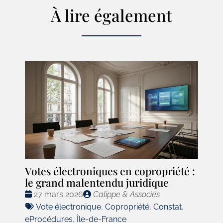
À lire également
Votes électroniques en copropriété :
le grand malentendu juridique
Date
Publié
27 mars 2026
Calippe & Associés
:
Tags
par
Vote électronique
,
Copropriété
,
Constat
,
:
eProcédures
,
Île-de-France