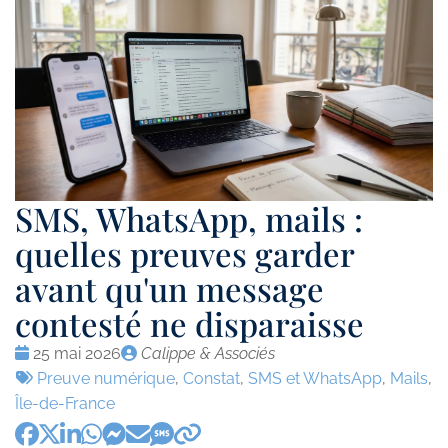
SMS, WhatsApp, mails :
quelles preuves garder
avant qu'un message
contesté ne disparaisse
Date
Publié
25 mai 2026
Calippe & Associés
:
Tags
par
Preuve numérique
,
Constat
,
SMS et WhatsApp
,
Mails
,
:
Île-de-France