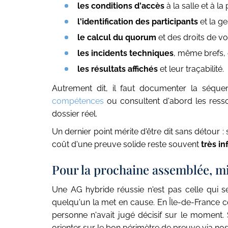
les conditions d'accès
à la salle et à la
l'identification des participants
et la ge
le calcul du quorum
et des droits de vot
les incidents techniques
, même brefs, e
les résultats affichés
et leur traçabilité.
Autrement dit, il faut documenter la séquen
compétences
ou consultent d'abord les res
dossier réel.
Un dernier point mérite d'être dit sans détour
coût d'une preuve solide reste souvent
très in
Pour la prochaine assemblée, mi
Une AG hybride réussie n'est pas celle qui s
quelqu'un la met en cause. En Île-de-France co
personne n'avait jugé décisif sur le moment.
orienter sur le bon périmètre de preuve via no