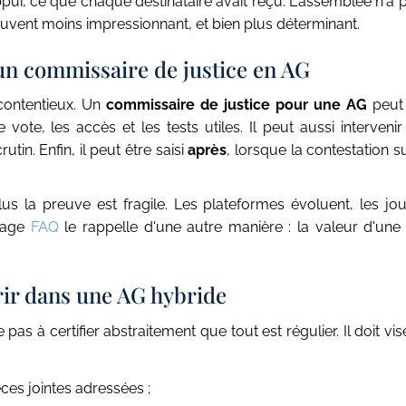
 l'appui, ce que chaque destinataire avait reçu. L'assemblée n'
souvent moins impressionnant, et bien plus déterminant.
un commissaire de justice en AG
 contentieux. Un
commissaire de justice pour une AG
peut 
ote, les accès et les tests utiles. Il peut aussi interveni
tin. Enfin, il peut être saisi
après
, lorsque la contestation s
plus la preuve est fragile. Les plateformes évoluent, les 
 page
FAQ
le rappelle d'une autre manière : la valeur d'u
vrir dans une AG hybride
 pas à certifier abstraitement que tout est régulier. Il doit 
èces jointes adressées ;