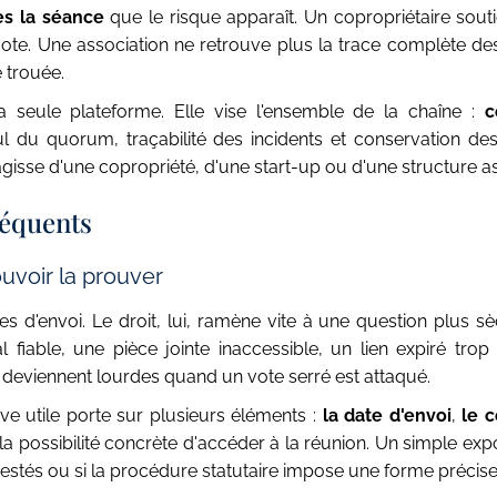
ès la séance
que le risque apparaît. Un copropriétaire souti
te. Une association ne retrouve plus la trace complète de
te trouée.
la seule plateforme. Elle vise l'ensemble de la chaîne :
c
lcul du quorum, traçabilité des incidents et conservation de
gisse d'une copropriété, d'une start-up ou d'une structure as
réquents
ouvoir la prouver
 d'envoi. Le droit, lui, ramène vite à une question plus s
 fiable, une pièce jointe inaccessible, un lien expiré trop
es deviennent lourdes quand un vote serré est attaqué.
e utile porte sur plusieurs éléments :
la date d'envoi
,
le 
is la possibilité concrète d'accéder à la réunion. Un simple ex
testés ou si la procédure statutaire impose une forme précise