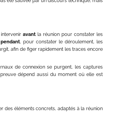
a pas été sauvée par un discours technique, mais
intervenir
avant
la réunion pour constater les
r
pendant
, pour constater le déroulement, les
urgit, afin de figer rapidement les traces encore
journaux de connexion se purgent, les captures
ne preuve dépend aussi du moment où elle est
viser des éléments concrets, adaptés à la réunion