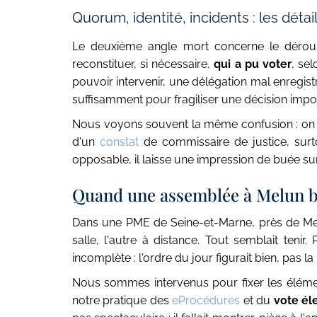
Quorum, identité, incidents : les détai
Le deuxième angle mort concerne le déroulé
reconstituer, si nécessaire,
qui a pu voter
, se
pouvoir intervenir, une délégation mal enregi
suffisamment pour fragiliser une décision impo
Nous voyons souvent la même confusion : on cro
d'un
constat
de commissaire de justice, surto
opposable, il laisse une impression de buée sur
Quand une assemblée à Melun b
Dans une PME de Seine-et-Marne, près de Melu
salle, l'autre à distance. Tout semblait teni
incomplète : l'ordre du jour figurait bien, pas
Nous sommes intervenus pour fixer les élément
notre pratique des
eProcédures
et du
vote él