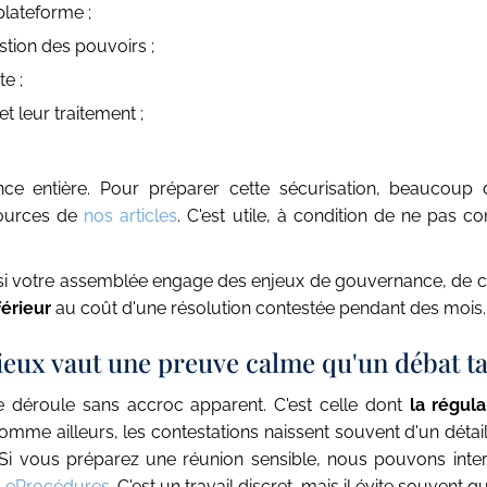
 plateforme ;
stion des pouvoirs ;
e ;
t leur traitement ;
ce entière. Pour préparer cette sécurisation, beaucoup d
sources de
nos articles
. C'est utile, à condition de ne pas 
 : si votre assemblée engage des enjeux de gouvernance, de 
férieur
au coût d'une résolution contestée pendant des mois.
eux vaut une preuve calme qu'un débat ta
e déroule sans accroc apparent. C'est celle dont
la régul
mme ailleurs, les contestations naissent souvent d'un détai
 Si vous préparez une réunion sensible, nous pouvons inte
s
eProcédures
. C'est un travail discret, mais il évite souvent qu