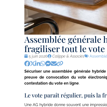
Assemblée générale h
fragiliser tout le vote
Date
Publié
Tags
5 juin 2026
Calippe & Associés
Assemblé
:
par
:
Sécuriser une assemblée générale hybride
preuve de convocation du vote électroni
contestation du vote en ligne
.
Le vote paraît régulier, puis la 
Une AG hybride donne souvent une impression d