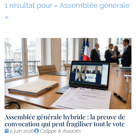
1 résultat pour «
Assemblée générale
»
Assemblée générale hybride : la preuve de
convocation qui peut fragiliser tout le vote
Date
Publié
5 juin 2026
Calippe & Associés