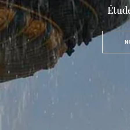
Étud
N