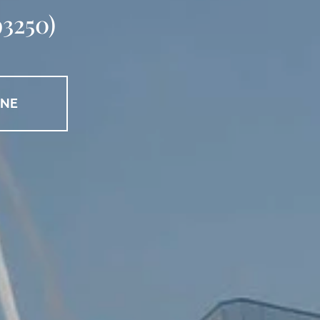
93250)
GNE