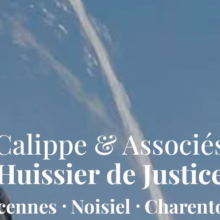
Calippe & Associé
Huissier de Justic
ncennes ⸱ Noisiel ⸱ Charen