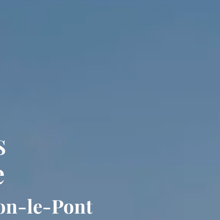
s
e
ton-le-Pont