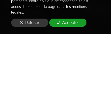
pertinents. Notre politique de confidentialité est
accessible en pied de page dans les mentions
légales.
Refuser
Accepter
Huissier de Justice
à Paris et en Île-de-France
Vous avez un besoin
à Paris 13e arrondissement
(75013)
et vous cherchez
un Huissier de Justice
?
Être utiles, pour nous, consiste d'abord à donner aux
clients une lecture fiable de leur situation et des moyens