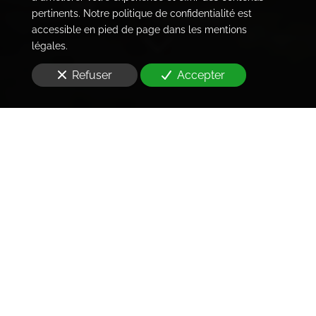
pertinents. Notre politique de confidentialité est
accessible en pied de page dans les mentions
légales.
Refuser
Accepter
Commissaire de Justice
à Paris et en Île-de-France
Vous avez un besoin
aux Pavillons-sous-Bois (93320)
et vous cherchez
un Commissaire de Justice
?
Entre une preuve à établir, un acte à délivrer et une