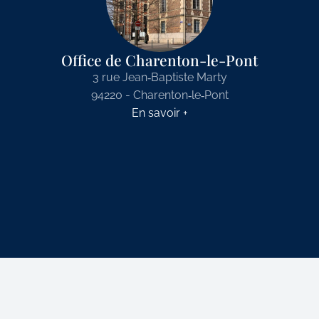
Office de Charenton-le-Pont
3 rue Jean‑Baptiste Marty
94220 - Charenton‑le‑Pont
En savoir +