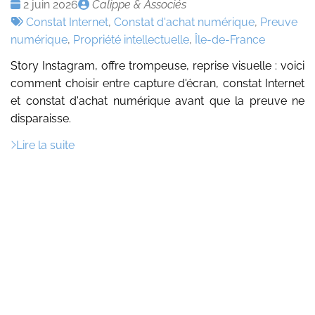
Date
Publié
2 juin 2026
Calippe & Associés
:
Tags
par
Constat Internet
,
Constat d'achat numérique
,
Preuve
:
numérique
,
Propriété intellectuelle
,
Île-de-France
Story Instagram, offre trompeuse, reprise visuelle : voici
comment choisir entre capture d'écran, constat Internet
et constat d'achat numérique avant que la preuve ne
disparaisse.
Lire la suite